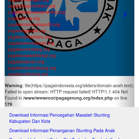
pagakebayoranbaru.org
pagakabkepulauanseribu.org
Previous
Next
pagacakung.org
pagakeccempakaputih.org
pagakecgambir.org
pagakecjoharbaru.org
pagakeckemayoran.org
pagakecmenteng.org
pagakecsawahbesar.org
pagakecsenen.org
pagakectanahabang.org
pagakeccilincing.org
pagakeckelapagading.org
Warning
: file(https://pagaindonesia.org/sliders/domain-aceh.text):
pagakeckoja.org
Failed to open stream: HTTP request failed! HTTP/1.1 404 Not
pagakecpademangan.org
Found in
/www/wwwroot/pagagerung.org/index.php
on line
pagakecpenjaringan.org
179
pagakectanjungpriok.org
pagakeccakung.org
Download Informasi Pencegahan Masalah Stunting
pagakeccipayung.org
Kabupaten Dan Kota
pagakecciracas.org
pagakecdurensawit.org
Download Informasi Penanganan Stunting Pada Anak
pagakecjatinegara.org