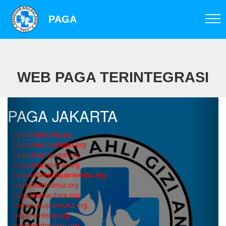
PAGA
WEB PAGA TERINTEGRASI
PAGA JAKARTA
pagadkijakarta.org
pagajakartaselatan.org
pagajakartapusat.org
pagajakartabarat.org
pagakabkepulauanseribu.org
pagajakartatimur.org
pagajakartautara.org
pagapulaupramuka.org
pagamenteng.org
pagakembangan.org