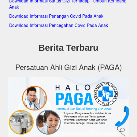
Download Informasi Status Gizi Terhadap Tumbuh Kembang
pagakeckramatjati.org
Anak
pagakecmakasar.org
pagakecmatraman.org
Download Informasi Penangan Covid Pada Anak
pagakecpasarrebo.org
Download Informasi Pencegahan Covid Pada Anak
pagakecpulogadung.org
pagakeccilandak.org
pagakeckepulauanseribuselatan.org
pagakeckepulauanseribuutara.org
Berita Terbaru
pagakeckembangan.org
pagakecpalmerah.org
pagakeckalideres.org
Persatuan Ahli Gizi Anak (PAGA)
pagakeckebonjeruk.org
pagakectambora.org
pagakectamansari.org
pagakecgrogolpetamburan.org
pagakeccengkareng.org
pagakectebet.org
pagakecsetiabudi.org
pagakecpesanggrahan.org
pagakecpasarminggu.org
pagakecpancoran.org
pagakecmampangprapatan.org